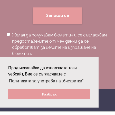
Запиши се
Желая да получавам бюлетин и се съгласявам
предоставените от мен данни да се
обработват за целите на изпращане на
бюлетин.
Последвай ни:
Продължавайки да използвате този
уебсайт, Вие се съгласявате с
Политиката за употреба на „бисквитки“
Разбрах
© 2026 Grazia.bg - Всички права запазени