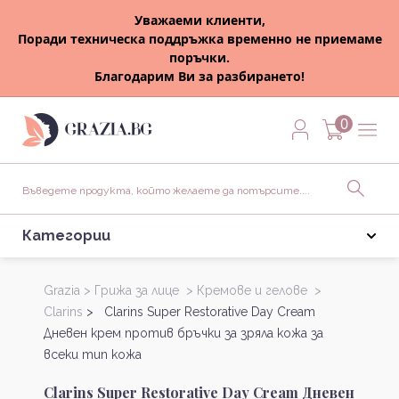
Уважаеми клиенти,
Поради техническа поддръжка временно не приемаме
поръчки.
Благодарим Ви за разбирането!
0
Категории
Grazia >
Грижа за лице >
Кремове и гелове >
Clarins
> Clarins Super Restorative Day Cream
Дневен крем против бръчки за зряла кожа за
всеки тип кожа
Clarins Super Restorative Day Cream Дневен