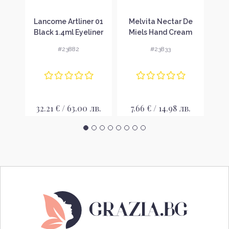
авка
Lancome Artliner 01
Melvita Nectar De
Latt
s
Black 1.4ml Eyeliner
Miels Hand Cream
Па
ilk
Очна линия за жени
Успокояващ крем за
с
#23882
#23833
ръце
 без
P
32.21 € / 63.00 лв.
7.66 € / 14.98 лв.
28
 лв.