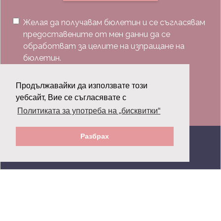
Желая да получавам бюлетин и се съгласявам
предоставените от мен данни да се
обработват за целите на изпращане на
бюлетин.
Последвай ни:
Продължавайки да използвате този
уебсайт, Вие се съгласявате с
Политиката за употреба на „бисквитки“
Разбрах
© 2026 Grazia.bg - Всички права запазени