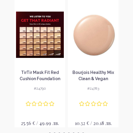
Без
tch
TirTir Mask Fit Red
Bourjois Healthy Mix
inted
Cushion Foundation
Clean & Vegan
Uni
иращ
Фон дьо тен
Foundation Фон дьо
Powd
#24790
#24783
ум
тен
лв.
25.56 € / 49.99 лв.
10.32 € / 20.18 лв.
65