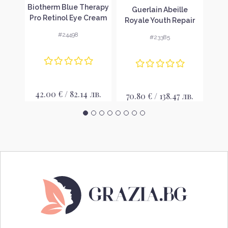
ler
Biotherm Blue Therapy
Guerlain Abeille
Cha
Pro Retinol Eye Cream
Royale Youth Repair
M
еещ
Крем за околоочен
Eye Cream Околоочен
#24498
#23385
ем
контур
крем
ок
о
лв.
42.00 € / 82.14 лв.
70.80 € / 138.47 лв.
86.