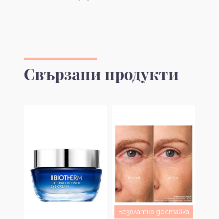
Свързани продукти
Безплатна доставка
Без