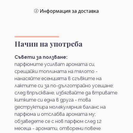
Информация за доставка
Начин на употреба
Съвети за ползване:
парфюмите усилват аромата си,
срещайки топлината на тялото -
нанасяйте есенцията в сгъвките на
лактите си за по-дълготрайно усещане;
след впръскване, избягвайте да втривате
китките си една в друга - това
деструктира молекулярния баланс на
парфюма и отслабва аромата му;
обзаведете се с нов парфюм след 12
месеца - аромати, отворени повече