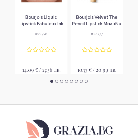
ouge
Bourjois Liquid
Bourjois Velvet The
YSL
are
Lipstick Fabuleux Ink
Pencil Lipstick Молив и
Ra
Lacquer Течно
червило 2 в 1
ма
#24778
#24777
червило
лв.
14.09 € / 27.56 лв.
10.73 € / 20.99 лв.
11