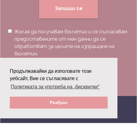
Запиши се
Желая да получавам бюлетин и се съгласявам
предоставените от мен данни да се
обработват за целите на изпращане на
бюлетин.
Последвай ни:
Продължавайки да използвате този
уебсайт, Вие се съгласявате с
Политиката за употреба на „бисквитки“
Разбрах
© 2026 Grazia.bg - Всички права запазени