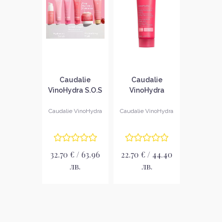
Caudalie
Caudalie
VinoHydra S.O.S
VinoHydra
Хиалуронов
Интензивен
серум за лице
хидратиращ
Caudalie VinoHydra
Caudalie VinoHydra
крем
32.70 € / 63.96
22.70 € / 44.40
лв.
лв.