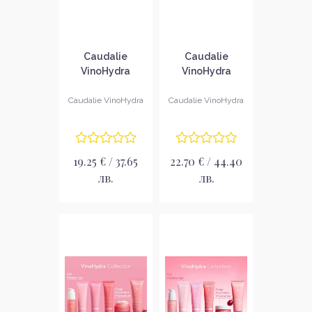
Caudalie
Caudalie
VinoHydra
VinoHydra
Хидратиращ
Хидратиращ
почистващ гел
гел за лице
Caudalie VinoHydra
Caudalie VinoHydra
за лице
19.25 € / 37.65
22.70 € / 44.40
лв.
лв.