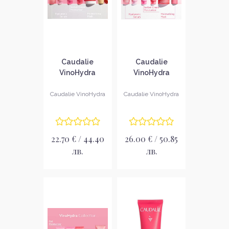
Caudalie
Caudalie
VinoHydra
VinoHydra
Хидратиращ
Хидратираща
крем за лице
крем маска
Caudalie VinoHydra
Caudalie VinoHydra
сорбе
22.70 € / 44.40
26.00 € / 50.85
лв.
лв.