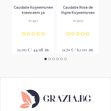
apist
Caudalie Козметичен
Caudalie Rose de
C
нокти
комплект за
Vigne Козметичен
Vig
пътуване през
комплект
#23912
#23909
зимата
лв.
23.00 € / 44.98 лв.
31.70 € / 62.00 лв.
21