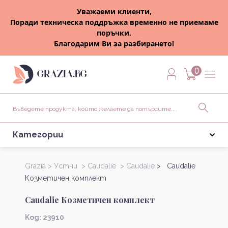
Уважаеми клиенти,
Поради техническа поддръжка временно не приемаме
поръчки.
Благодарим Ви за разбирането!
0
Категории
Grazia >
Устни >
Caudalie >
Caudalie
> Caudalie
Козметичен комплект
Caudalie Козметичен комплект
Kод: 23910