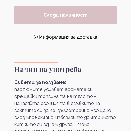
Следи наличност
Информация за доставка
Начин на употреба
Съвети за ползване:
парфюмите усилват аромата си,
срещайки топлината на тялото -
нанасяйте есенцията в сгъвките на
лактите си за по-дълготрайно усещане;
след впръскване, избягвайте да втривате
китките си една в друга - това