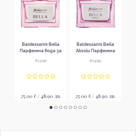
Rose
Baldessarini Bella
Baldessarini Bella
Balde
 за
Парфюмна вода за
Absolu Парфюмна
Di
вка
жени без опаковка
вода за жени без
во
#24748
#24745
EDP
опаковка EDP
лв.
25.00 € / 48.90 лв.
25.00 € / 48.90 лв.
26