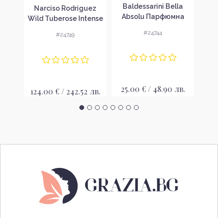
n
Baldessarini Bella
Balde
Narciso Rodriguez
k
Absolu Парфюмна
Di
Wild Tuberose Intense
 за
вода за жени EDP
во
Парфюмна вода за
#24744
#24749
жени EDP
лв.
25.00 € / 48.90 лв.
24
124.00 € / 242.52 лв.