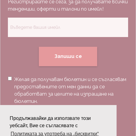
Регистрирайте се сега, за да получавате всички
тенденции, оферти и талони по имейл!
Запиши се
Желая да получавам бюлетин и се съгласявам
предоставените от мен данни да се
обработват за целите на изпращане на
бюлетин.
Последвай ни:
Продължавайки да използвате този
уебсайт, Вие се съгласявате с
Политиката за употреба на „бисквитки“