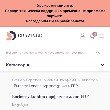
Уважаеми клиенти,
Поради техническа поддръжка временно не приемаме
поръчки.
Благодарим Ви за разбирането!
0
Категории
Grazia >
Парфюми >
Дамски парфюми >
Burberry
>
Burberry London парфюм за жени EDP
Burberry London парфюм за жени EDP
Kод: 6301