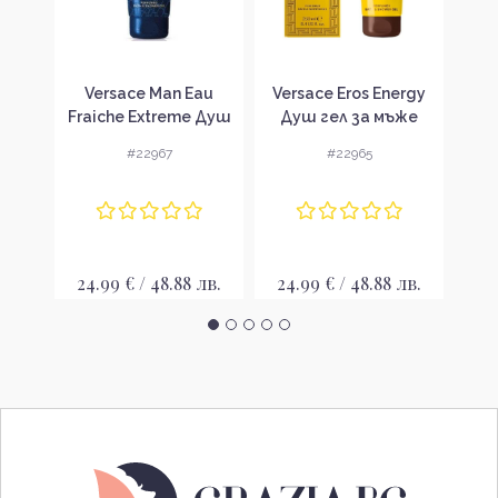
orer
Versace Man Eau
Versace Eros Energy
Tru
л за
Fraiche Extreme Душ
Душ гел за мъже
гел за мъже
#22967
#22965
лв.
24.99 € / 48.88 лв.
24.99 € / 48.88 лв.
19