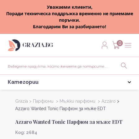
Уважаеми клиенти,
Поради техническа поддръжка временно не приемаме
поръчки.
Благодарим Ви за разбирането!
0
Категории
Grazia >
Парфюми >
Мъжки парфюми >
Azzaro
>
Azzaro Wanted Tonic Парфюм за мъже EDT
Azzaro Wanted Tonic Парфюм за мъже EDT
Kод: 2684