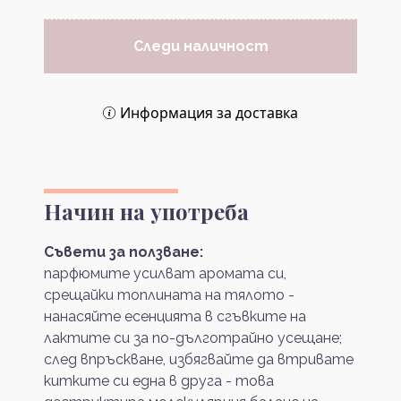
Следи наличност
Информация за доставка
Начин на употреба
Съвети за ползване:
парфюмите усилват аромата си,
срещайки топлината на тялото -
нанасяйте есенцията в сгъвките на
лактите си за по-дълготрайно усещане;
след впръскване, избягвайте да втривате
китките си една в друга - това