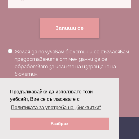
Запиши се
Желая да получавам бюлетин и се съгласявам
предоставените от мен данни да се
обработват за целите на изпращане на
бюлетин.
Последвай ни:
Продължавайки да използвате този
уебсайт, Вие се съгласявате с
Политиката за употреба на „бисквитки“
Разбрах
© 2026 Grazia.bg - Всички права запазени