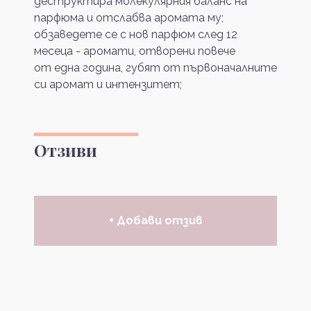
деструктира молекулярния баланс на
парфюма и отслабва аромата му;
обзаведете се с нов парфюм след 12
месеца - аромати, отворени повече
от една година, губят от първоначалните
си аромат и интензитет;
Отзиви
+ Добави отзив