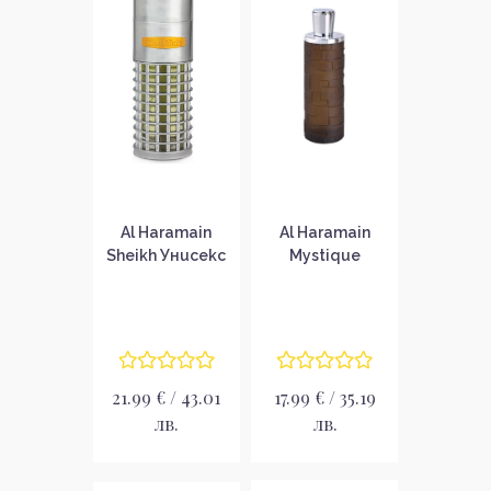
Al Haramain
Al Haramain
Sheikh Унисекс
Mystique
парфюмна вода
Парфюмна вода
EDP
за мъже EDP
21.99 € / 43.01
17.99 € / 35.19
лв.
лв.