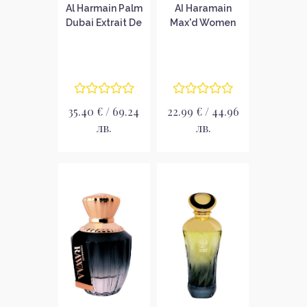
Al Harmain Palm
AI Haramain
Dubai Extrait De
Max'd Women
Parfum Унисекс
Парфюмна вода
парфюмен
за жени EDP
екстракт
35.40 € / 69.24
22.99 € / 44.96
лв.
лв.