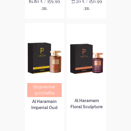
81.80 € / 159.99
77.20 € / 150.99
лв.
лв.
Безплатна
доставка
Al Haramain
Al Haramain
Floral Sculpture
Imperial Oud
Унисекс
Унисекс
парфюмна вода
парфюмна вода
EDP
EDP