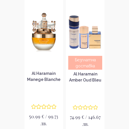
Безплатна
доставка
Al Haramain
Al Haramain
Manege Blanche
Amber Oud Bleu
Парфюмна вода
Edition Унисекс
за жени EDP
подаръчен
комплект
50.99 € / 99.73
74.99 € / 146.67
лв.
лв.