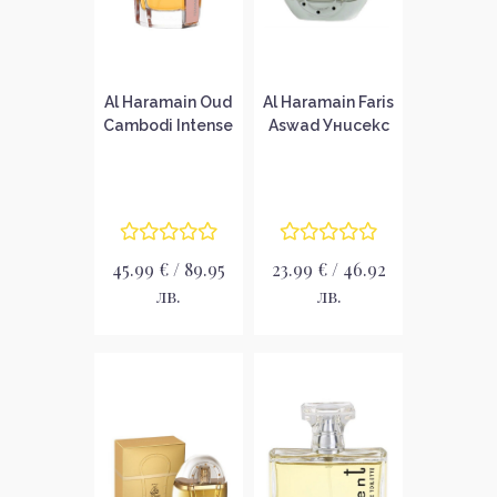
Al Haramain Oud
Al Haramain Faris
Cambodi Intense
Aswad Унисекс
Унисекс
парфюмна вода
парфюмна вода
EDP
EDP
45.99 € / 89.95
23.99 € / 46.92
лв.
лв.