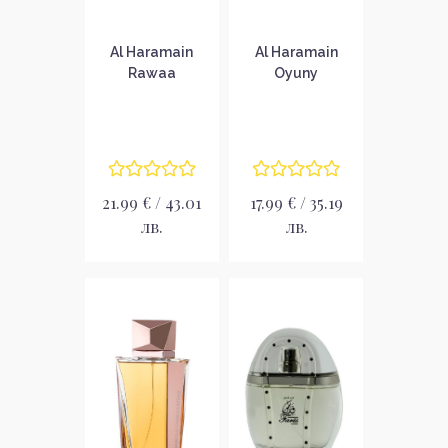
Al Haramain
Al Haramain
Rawaa
Oyuny
Парфюмна вода
Парфюмна вода
за жени EDP
за жени EDP
21.99 € / 43.01
17.99 € / 35.19
лв.
лв.