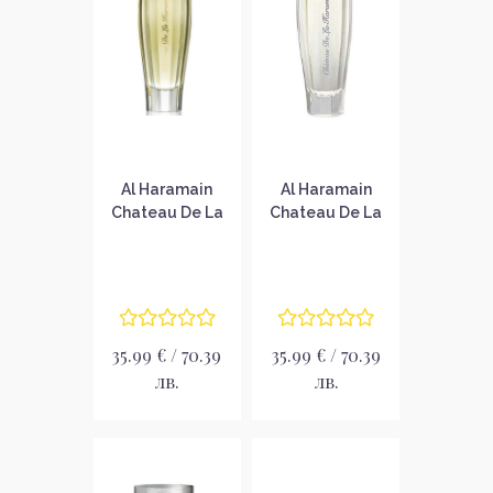
Al Haramain
Al Haramain
Chаteau De La
Chateau De La
Haramain D'or
Haramain Argent
Парфюмна вода
Парфюмна вода
за жени EDP
за жени EDP
35.99 € / 70.39
35.99 € / 70.39
лв.
лв.