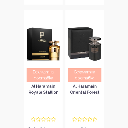
Безплатна
Безплатна
доставка
доставка
Al Haramain
Al Haramain
Royale Stallion
Oriental Forest
Унисекс
Унисекс
парфюмна вода
парфюмна вода
EDP
EDP