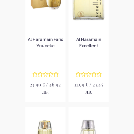
Al Haramain Faris
Al Haramain
Унисекс
Excellent
парфюмна вода
Тоалетна вода
EDP
за мъже EDT
23.99 € / 46.92
11.99 € / 23.45
лв.
лв.