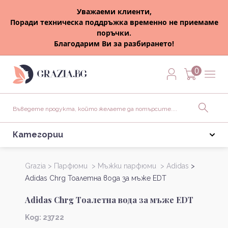
Уважаеми клиенти,
Поради техническа поддръжка временно не приемаме
поръчки.
Благодарим Ви за разбирането!
0
Категории
Grazia >
Парфюми >
Мъжки парфюми >
Adidas
>
Adidas Chrg Тоалетна вода за мъже EDT
Adidas Chrg Тоалетна вода за мъже EDT
Kод: 23722