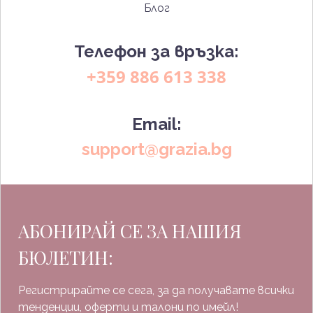
Блог
Телефон за връзка:
+359 886 613 338
Email:
support@grazia.bg
АБОНИРАЙ СЕ ЗА НАШИЯ
БЮЛЕТИН:
Регистрирайте се сега, за да получавате всички
тенденции, оферти и талони по имейл!