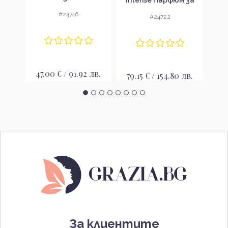
Тоалетна вода за
мъже
#24746
#24722
мъже EDT
лв.
47.00 € / 91.92 лв.
45
79.15 € / 154.80 лв.
За клиентите