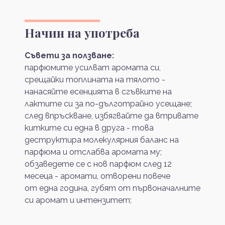
Начин на употреба
Съвети за ползване:
парфюмите усилват аромата си,
срещайки топлината на тялото -
нанасяйте есенцията в сгъвките на
лактите си за по-дълготрайно усещане;
след впръскване, избягвайте да втривате
китките си една в друга - това
деструктира молекулярния баланс на
парфюма и отслабва аромата му;
обзаведете се с нов парфюм след 12
месеца - аромати, отворени повече
от една година, губят от първоначалните
си аромат и интензитет;