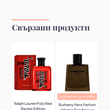
Свързани продукти
Безплатна доставка
Sea
Ralph Lauren Polo Red
Burberry Hero Parfum
 за
Racing Edition
Па
Intense Парфюм за