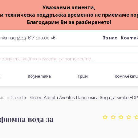
Уважаеми клиенти,
и техническа поддръжка временно не приемаме по
Благодарим Ви за разбирането!
пка над 51.13 € / 100.00 лв.
За нас
Конта
а
Козметика
Грим
Комплекти
ми >
Creed
> Creed Absolu Aventus Парфюмна вода за мъже EDP
рфюмна вода за