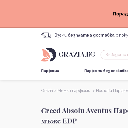
Порад
Вземи
безплатна доставка
с поку
Парфюми
Парфюми без опаковк
Grazia >
Мъжки парфюми >
Нишови Парфю
Creed Absolu Aventus Па
мъже EDP