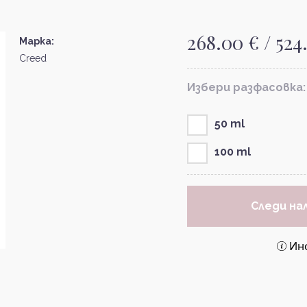
268.00 € / 524
Марка:
Creed
Избери разфасовка:
50 ml
100 ml
Следи на
Ин