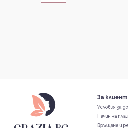
За клиен
Условия за д
Начин на пла
Връщане и р