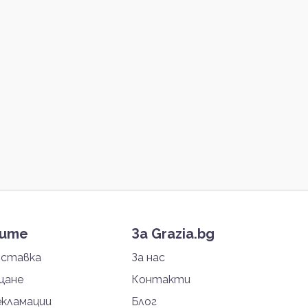
тите
За Grazia.bg
оставка
За нас
щане
Контакти
екламации
Блог