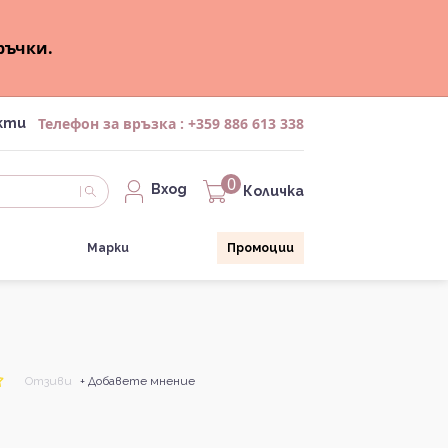
ръчки.
Телефон за връзка :
+359 886 613 338
кти
0
Вход
Количка
Марки
Промоции
Отзиви
+ Добавете мнение