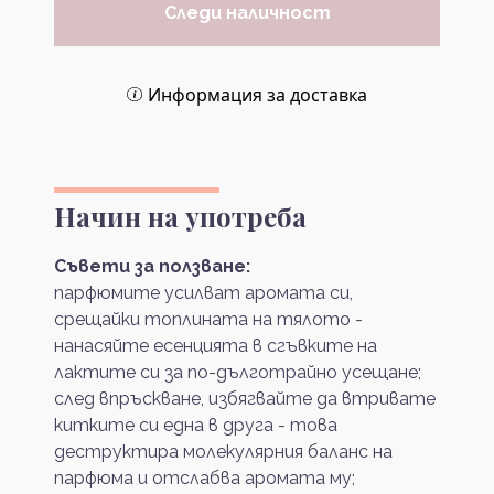
Следи наличност
Информация за доставка
Начин на употреба
Съвети за ползване:
парфюмите усилват аромата си,
срещайки топлината на тялото -
нанасяйте есенцията в сгъвките на
лактите си за по-дълготрайно усещане;
след впръскване, избягвайте да втривате
китките си една в друга - това
деструктира молекулярния баланс на
парфюма и отслабва аромата му;