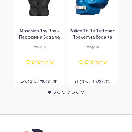
ver
Moschino Toy Boy 2
Police To Be Tattooart
La
 за
Парфюмна вода за
Тоалетна вода за
То
вка
мъже без опаковка
мъже без опаковка
мъ
#24726
#24709
EDP
EDT
 лв.
40.29 € / 78.80 лв.
13.58 € / 26.56 лв.
9