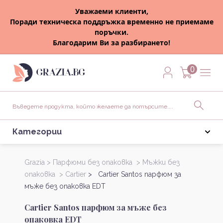
Уважаеми клиенти,
Поради техническа поддръжка временно не приемаме
поръчки.
Благодарим Ви за разбирането!
0
Категории
Grazia >
Парфюми без опаковка >
Мъжки без
опаковка >
Cartier
> Cartier Santos парфюм за
мъже без опаковка EDT
Cartier Santos парфюм за мъже без
опаковка EDT